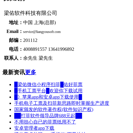
梁佑软件科技有限公司
地址：
中国 上海(总部)
Email：
service@liangyousoft.com
邮编：
201112
电话：
4008891557 13641996892
联系人：
余先生 梁先生
最新资讯
更多
█梁佑微信小程序扫菲█佑好菲票
█手机工票平台█欢迎你下载试用
█》苹果app和安卓app下载使用█
手机电子工票及扫菲新思路即时掌握生产进度
国家颁发的软件著作权(软件知识产权)
██打菲软件领导品牌688元起██
不用担心自已的菲票纸用不了
安卓管理者app下载