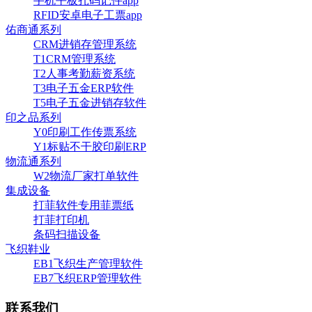
手机平板扎码记件app
RFID安卓电子工票app
佑商通系列
CRM进销存管理系统
T1CRM管理系统
T2人事考勤薪资系统
T3电子五金ERP软件
T5电子五金进销存软件
印之品系列
Y0印刷工作传票系统
Y1标贴不干胶印刷ERP
物流通系列
W2物流厂家打单软件
集成设备
打菲软件专用菲票纸
打菲打印机
条码扫描设备
飞织鞋业
EB1飞织生产管理软件
EB7飞织ERP管理软件
联系我们