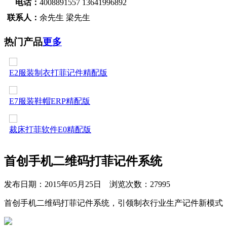
电话：
4008891557 13641996892
联系人：
余先生 梁先生
热门产品
更多
E1A打菲领菲记件系统
E2服装制衣打菲记件精配版
E7服装鞋帽ERP精配版
裁床打菲软件E0精配版
EA服装电子工票记件系统
首创手机二维码打菲记件系统
发布日期：
2015年05月25日
浏览次数：
27995
E1A打菲领菲记件系统
首创手机二维码打菲记件系统，引领制衣行业生产记件新模式
E2服装制衣打菲记件精配版